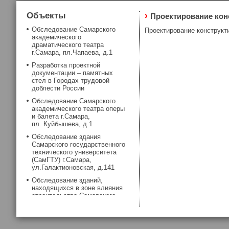
Объекты
›
Проектирование кон
Обследование Самарского
Проектирование конструкт
академического
драматического театра
г.Самара, пл.Чапаева, д.1
Разработка проектной
документации – памятных
стел в Городах трудовой
доблести России
Обследование Самарского
академического театра оперы
и балета г.Самара,
пл. Куйбышева, д.1
Обследование здания
Самарского государственного
технического университета
(СамГТУ) г.Самара,
ул.Галактионовская, д.141
Обследование зданий,
находящихся в зоне влияния
строительства Самарского
метрополитена
Обследование фундаментов
здания Самарской хоральной