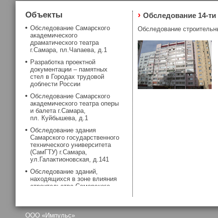
Объекты
›
Обследование 14-ти 
Обследование Самарского
Обследование строительных
академического
драматического театра
г.Самара, пл.Чапаева, д.1
Разработка проектной
документации – памятных
стел в Городах трудовой
доблести России
Обследование Самарского
академического театра оперы
и балета г.Самара,
пл. Куйбышева, д.1
Обследование здания
Самарского государственного
технического университета
(СамГТУ) г.Самара,
ул.Галактионовская, д.141
Обследование зданий,
находящихся в зоне влияния
строительства Самарского
метрополитена
Обследование фундаментов
здания Самарской хоральной
OOO «Импульс»